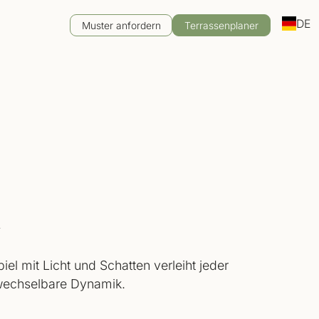
DE
Muster anfordern
Terrassenplaner
X
iel mit Licht und Schatten verleiht jeder
wechselbare Dynamik.