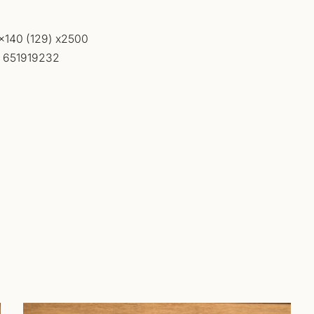
4x140 (129) x2500
k 651919232